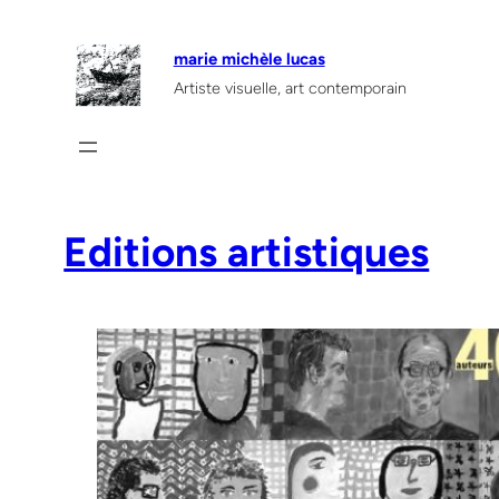
Aller
au
marie michèle lucas
contenu
Artiste visuelle, art contemporain
Editions artistiques