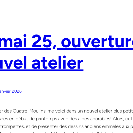
5
mai 25, ouvertur
vel atelier
janvier 2026
ier des Quatre-Moulins, me voici dans un nouvel atelier plus peti
ées en début de printemps avec des aides adorables! Alors, cett
 trompettes, et de présenter des dessins anciens emmêlés aux pr