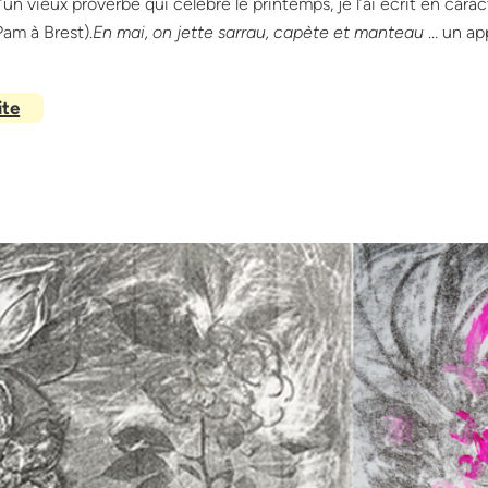
un vieux proverbe qui célèbre le printemps, je l’ai écrit en cara
Pam à Brest).
En mai, on jette sarrau, capète et manteau
… un app
ite
:
E
n
m
a
i
2
5
,
o
u
v