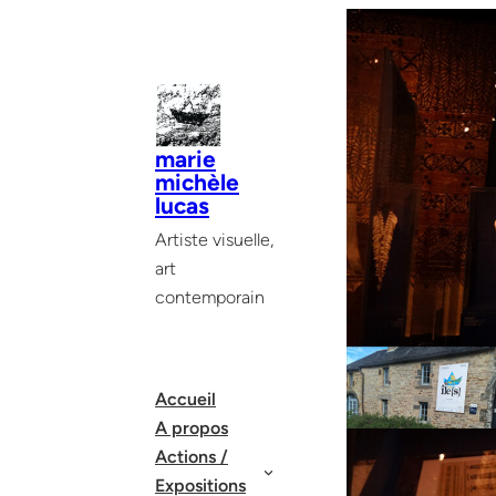
Aller
au
contenu
marie
michèle
lucas
Artiste visuelle,
art
contemporain
Accueil
A propos
Actions /
Expositions