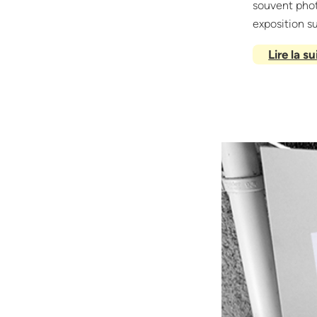
souvent phot
exposition su
Lire la su