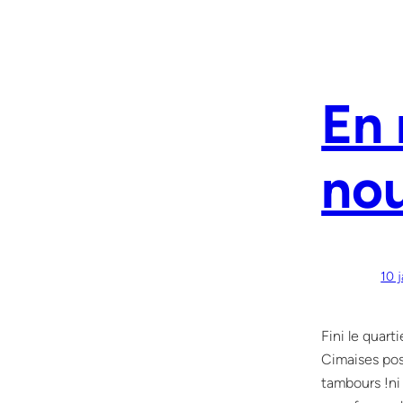
En 
nou
10 
Fini le quart
Cimaises pos
tambours !ni