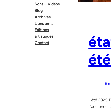
Sons – Vidéos
Blog
Archives
Liens amis
Editions
éta
artistiques
Contact
été
8 m
L’été 2025, 
L’ancienne a