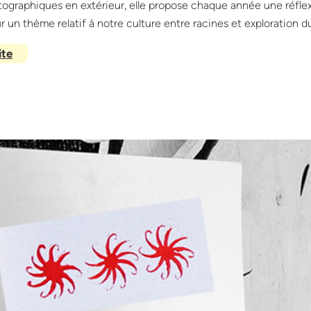
ographiques en extérieur, elle propose chaque année une réfle
r un thème relatif à notre culture entre racines et exploration 
ite
:
é
t
a
t
s
d
e
m
e
r
t
é