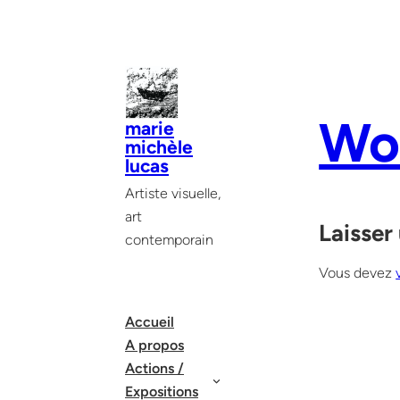
Aller
au
contenu
Wo
marie
michèle
lucas
Artiste visuelle,
art
Laisser
contemporain
Vous devez
Accueil
A propos
Actions /
Expositions